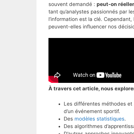
souvent demandé :
peut-on réelle
tant qu’analystes passionnés par le
l’information est la clé. Cependant,
peuvent-elles influencer nos décisi
À travers cet article, nous explore
Les différentes méthodes et o
d’un événement sportif.
Des
modèles statistiques
.
Des algorithmes d’apprentis
D’autres approches innovant