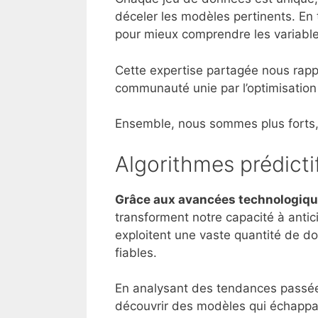
déceler les modèles pertinents. En
pour mieux comprendre les variables
Cette expertise partagée nous rap
communauté unie par l’optimisation e
Ensemble, nous sommes plus forts, 
Algorithmes prédicti
Grâce aux avancées technologiq
transforment notre capacité à antic
exploitent une vaste quantité de do
fiables.
En analysant des tendances passé
découvrir des modèles qui échappa