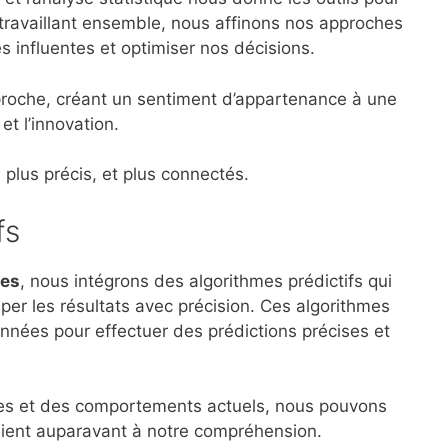
 travaillant ensemble, nous affinons nos approches
 influentes et optimiser nos décisions.
proche, créant un sentiment d’appartenance à une
t l’innovation.
plus précis, et plus connectés.
fs
ues
, nous intégrons des algorithmes prédictifs qui
iper les résultats avec précision. Ces algorithmes
nnées pour effectuer des prédictions précises et
es et des comportements actuels, nous pouvons
ient auparavant à notre compréhension.