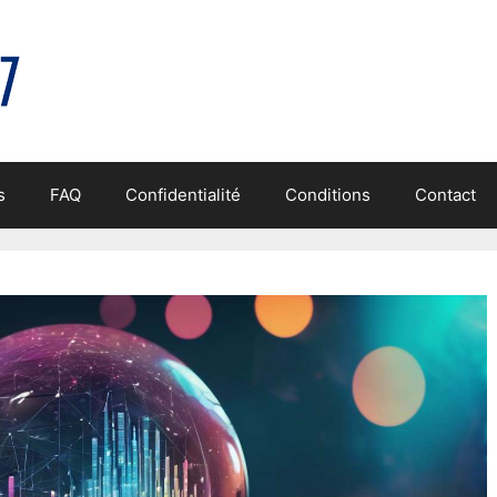
s
FAQ
Confidentialité
Conditions
Contact