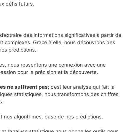
ux défis futurs.
extraire des informations significatives à partir de
t complexes. Grâce à elle, nous découvrons des
os prédictions.
es, nous ressentons une connexion avec une
sion pour la précision et la découverte.
es ne suffisent pas
; c’est leur analyse qui fait la
iques statistiques, nous transformons des chiffres
s.
rit nos algorithmes, base de nos prédictions.
t l’analyse statistique nous donne les outils pour