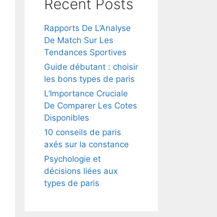
Recent Posts
Rapports De L’Analyse
De Match Sur Les
Tendances Sportives
Guide débutant : choisir
les bons types de paris
L’Importance Cruciale
De Comparer Les Cotes
Disponibles
10 conseils de paris
axés sur la constance
Psychologie et
décisions liées aux
types de paris