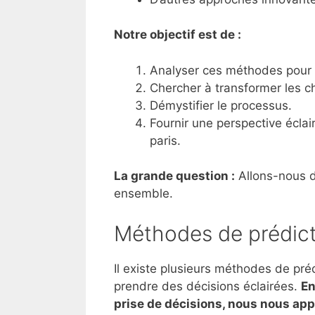
Notre objectif est de :
Analyser ces méthodes pour d
Chercher à transformer les c
Démystifier le processus.
Fournir une perspective éclai
paris.
La grande question :
Allons-nous dé
ensemble.
Méthodes de prédict
Il existe plusieurs méthodes de pré
prendre des décisions éclairées.
En
prise de décisions, nous nous ap