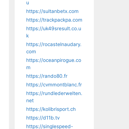
u
https://sultanbetx.com
https://trackpackpa.com
https://uk49sresult.co.u
k
https://rocastelnaudary.
com
https://oceanpirogue.co
m
https://rando80.fr
https://cvmmontblanc.fr
https://rundlederwelten.
net
https://kolibrisport.ch
https://d11b.tv
https://singlespeed-