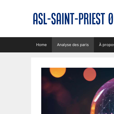
Skip
to
content
Home
Analyse des paris
À propo