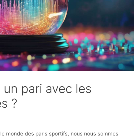
 un pari avec les
s ?
le monde des paris sportifs, nous nous sommes