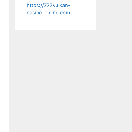
https://777vulkan-
casino-online.com