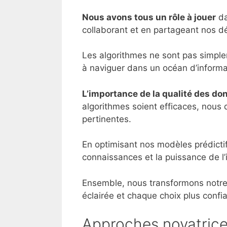
Nous avons tous un rôle à jouer
da
collaborant et en partageant nos dé
Les algorithmes ne sont pas simple
à naviguer dans un océan d’informa
L’importance de la qualité des do
algorithmes soient efficaces, nous 
pertinentes.
En optimisant nos modèles prédictif
connaissances et la puissance de l’in
Ensemble, nous transformons notre 
éclairée et chaque choix plus confia
Approches novatric