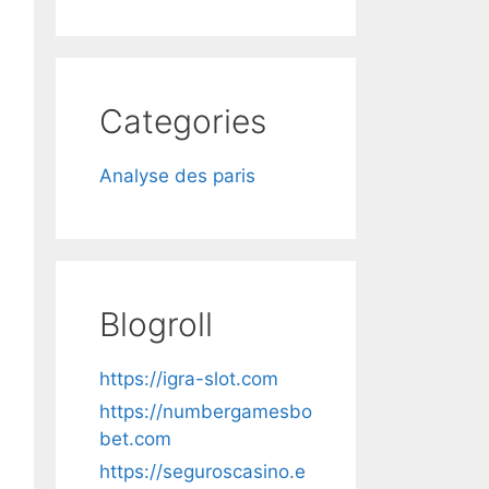
Categories
Analyse des paris
Blogroll
https://igra-slot.com
https://numbergamesbo
bet.com
https://seguroscasino.e