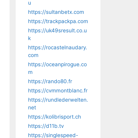
u
https://sultanbetx.com
https://trackpackpa.com
https://uk49sresult.co.u
k
https://rocastelnaudary.
com
https://oceanpirogue.co
m
https://rando80.fr
https://cvmmontblanc.fr
https://rundlederwelten.
net
https://kolibrisport.ch
https://d11b.tv
https://singlespeed-