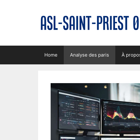
Skip
to
content
Home
Analyse des paris
À propo