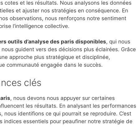
es cotes et les résultats. Nous analysons les données
tielles et ajuster nos stratégies en conséquence. En
nos observations, nous renforçons notre sentiment
se l’intelligence collective.
rs outils d’analyse des paris disponibles
, qui nous
t nous guident vers des décisions plus éclairées. Grâce
ne approche plus stratégique et disciplinée,
t que communauté engagée dans le succès.
ances clés
aris
, nous devons nous appuyer sur certaines
influencent les résultats. En analysant les performances
 nous identifions ce qui pourrait se reproduire. C’est
s indices essentiels pour peaufiner notre stratégie de