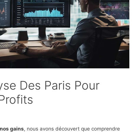
lyse Des Paris Pour
rofits
 nos gains
, nous avons découvert que comprendre