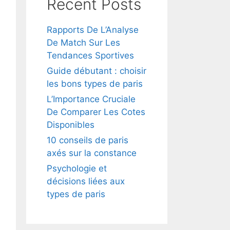
Recent Posts
Rapports De L’Analyse
De Match Sur Les
Tendances Sportives
Guide débutant : choisir
les bons types de paris
L’Importance Cruciale
De Comparer Les Cotes
Disponibles
10 conseils de paris
axés sur la constance
Psychologie et
décisions liées aux
types de paris