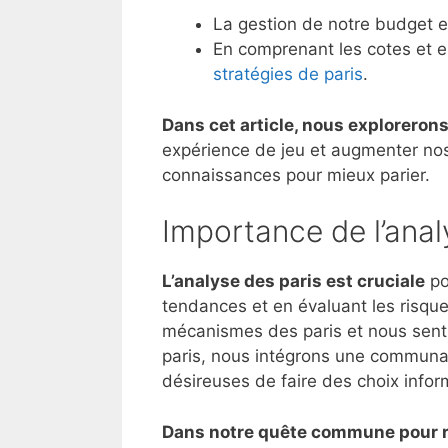
La gestion de notre budget es
En comprenant les cotes et e
stratégies de paris
.
Dans cet article, nous exploreron
expérience de jeu et augmenter n
connaissances pour mieux parier.
Importance de l’anal
L’analyse des paris est cruciale
po
tendances et en évaluant les risq
mécanismes des paris et nous senti
paris, nous intégrons une communa
désireuses de faire des choix infor
Dans notre quête commune pour r