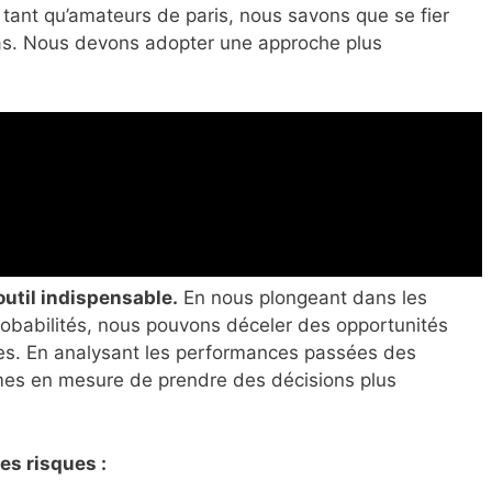
n tant qu’amateurs de paris, nous savons que se fier
pas. Nous devons adopter une approche plus
outil indispensable.
En nous plongeant dans les
probabilités, nous pouvons déceler des opportunités
es. En analysant les performances passées des
es en mesure de prendre des décisions plus
es risques :