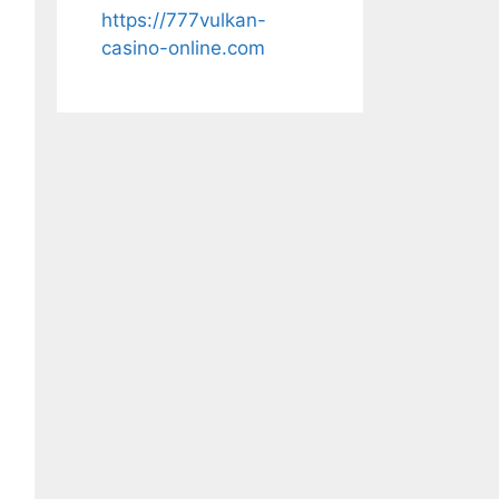
https://777vulkan-
casino-online.com