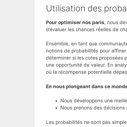
Utilisation des proba
Pour optimiser nos paris
, nous de
d’évaluer les chances réelles de ch
Ensemble, en tant que communauté d
notions de probabilités pour affiner
déterminer si les cotes proposées p
une opportunité de valeur. En analys
où la récompense potentielle dépass
En nous plongeant dans ce monde
Nous développons une meilleu
Nous prenons des décisions p
Les probabilités ne sont pas simple