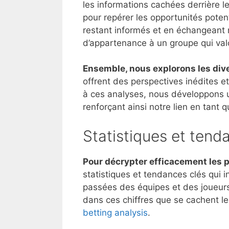
les informations cachées derrière l
pour repérer les opportunités poten
restant informés et en échangeant 
d’appartenance à un groupe qui valori
Ensemble, nous explorons les dive
offrent des perspectives inédites e
à ces analyses, nous développons u
renforçant ainsi notre lien en tan
Statistiques et tend
Pour décrypter efficacement les p
statistiques et tendances clés qui 
passées des équipes et des joueurs,
dans ces chiffres que se cachent le
betting analysis
.