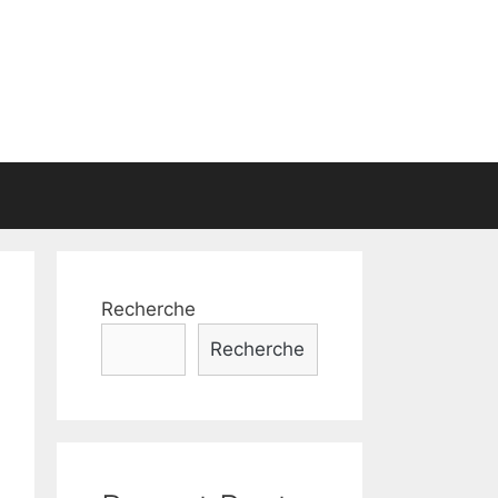
Recherche
Recherche